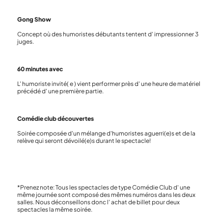
Gong Show
Concept où des humoristes débutants tentent d' impressionner 3
juges.
60 minutes avec
L' humoriste invité( e ) vient performer près d' une heure de matériel
précédé d' une première partie.
Comédie club découvertes
Soirée composée d'un mélange d'humoristes aguerri(e)s et de la
relève qui seront dévoilé(e)s durant le spectacle!
*Prenez note: Tous les spectacles de type Comédie Club d' une
même journée sont composé des mêmes numéros dans les deux
salles. Nous déconseillons donc l' achat de billet pour deux
spectacles la même soirée.