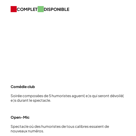
COMPLET
DISPONIBLE
AOÛT, 2026
AOÛT, 2026
Comédie club
Soirée composées de 5 humoristes aguerri( e )s qui seront dévoilé(
e )s durant le spectacle.
Open-Mic
Spectacle où des humoristes de tous calibres essaient de
nouveaux numéros.