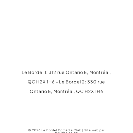
Le Bordel 1: 312 rue Ontario E, Montréal,
QC H2X 1H6 - Le Bordel 2: 330 rue
Ontario E, Montréal, QC H2X 1H6
514 845-4316
info@lebordel.ca
© 2026 Le Bordel Comédie Club | Site web par
NADdesign.ca