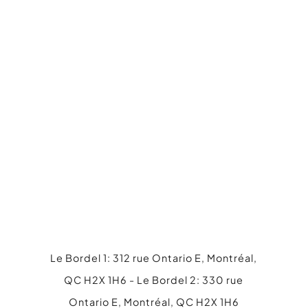
Ce champ n’est utilisé qu’à des fins de validation et devrait rester
inchangé.
ENVOYER
Ce site est protégé par reCAPTCHA et les
Règles de confidentialité
et les
Conditions d'utilisation
de Google
s'appliquent.
Le Bordel 1: 312 rue Ontario E, Montréal,
QC H2X 1H6 - Le Bordel 2: 330 rue
Ontario E, Montréal, QC H2X 1H6