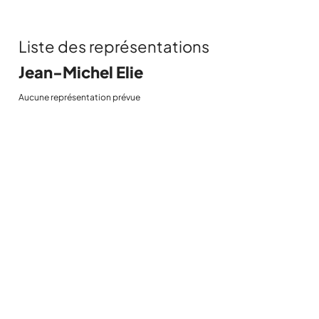
Liste des représentations
Jean-Michel Elie
Aucune représentation prévue
POUR ÊTRE
INFORMÉ EN
EXCLUSIVITÉ DES
NOUVELLES
DATES DE CE