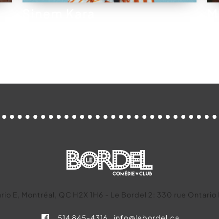
Sinem Kara
M
ario E, Montréal, QC H2X 1H6 - Le Bordel 2: 330 rue Ontari
514 845-4316
info@lebordel.ca