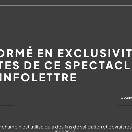
ORMÉ EN EXCLUSIVIT
ES DE CE SPECTACL
 INFOLETTRE
 champ n’est utilisé qu’à des fins de validation et devrait res
inchangé.