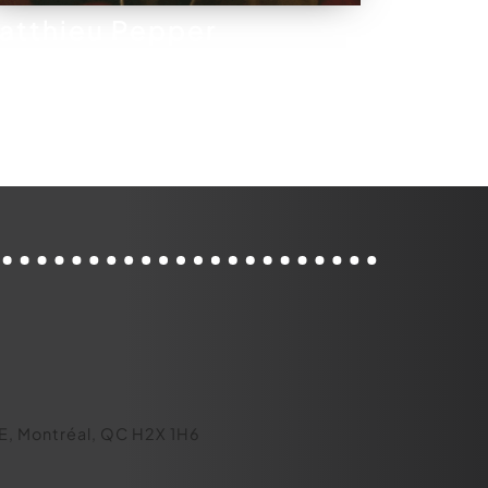
atthieu Pepper
o E, Montréal, QC H2X 1H6