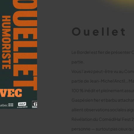
Ouellet
Le Bordel est fier de présenter
partie.
Vous l’avez peut-être vu au Comé
partie de Jean-Michel Anctil… M
100 % inédit et pleinement ass
Gaspésien fier et barbu attachan
allient observations sociales ai
Révélation du ComédiHa! Fest 20
personne — surtout pas ceux qu’