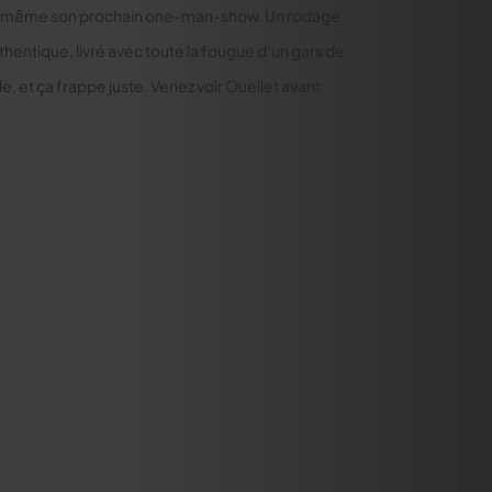
t même son prochain one-man-show. Un rodage
thentique, livré avec toute la fougue d’un gars de
le, et ça frappe juste. Venez voir Ouellet avant