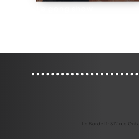
Le gong show
Le Bordel 1: 312 rue Ont