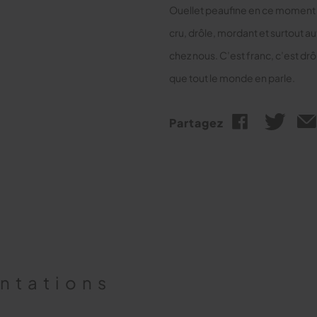
Ouellet peaufine en ce momen
cru, drôle, mordant et surtout au
chez nous. C’est franc, c’est drô
que tout le monde en parle.
Partagez
entations