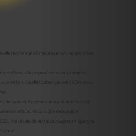
 Ouellet en format 60 minutes avec une première
diHa! Fest, à Juste pour rire ou en première
ais cette fois, Ouellet débarque avec SON show,
umé.
t, il incarne cette génération d’humoristes qui
guisées et efficacité comique redoutable.
23, il ne recule devant aucun sujet et n’épargne
il aime!