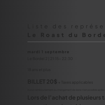
Liste des représ
Le Roast du Bord
mardi 1 septembre
Le Bordel 2 | 21:15- 22:30
18 ans et plus
BILLET 20$
+ Taxes applicables
Aucun remboursement ou changement de date n'est possible après 
Lors de l’achat de plusieurs