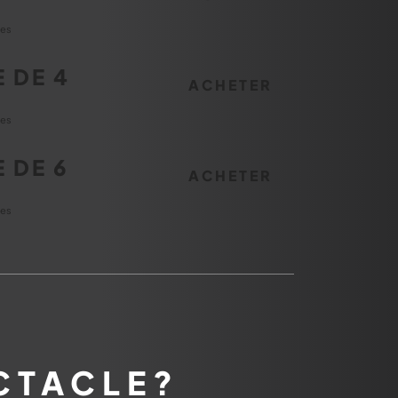
.
tes
 DE 4
ACHETER
.
tes
 DE 6
ACHETER
.
tes
CTACLE?