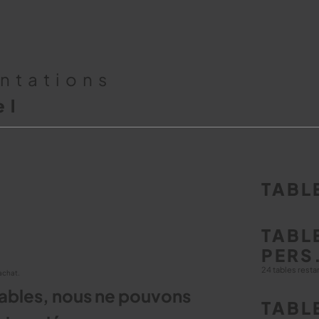
entations
el
TABLE
TABLE
PERS
24 tables resta
achat.
 tables, nous ne pouvons
TABLE