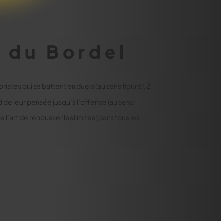
 du Bordel
ristes qui se battent en duels (au sens figuré), 2
nd de leur pensée jusqu’à l’offense (au sens
e l’art de repousser les limites (dans tous les