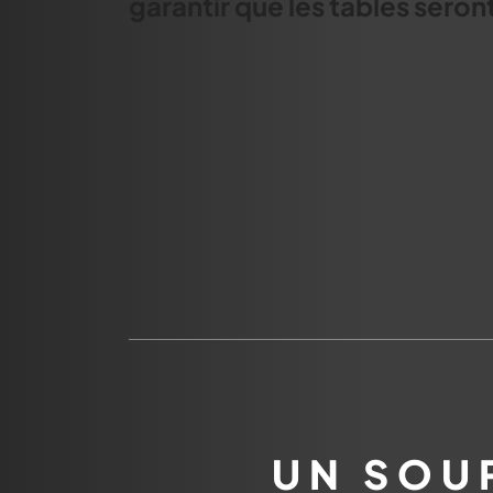
garantir que les tables seron
UN SOU