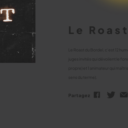
Le Roast
Le Roast du Bordel, c’est 12 humo
juges invités qui dévoilent le fo
propre) et 1 animateur qui maîtris
sens du terme).
Partagez