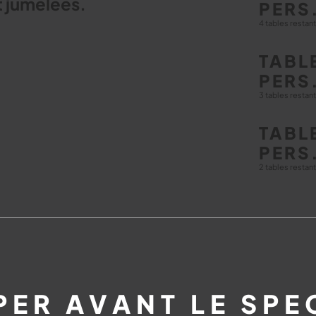
t jumelées.
PERS
4 tables restan
TABLE
PERS
3 tables restan
TABLE
PERS
2 tables restan
PER AVANT LE SPE