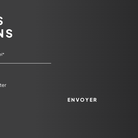
S
NS
ter
ENVOYER