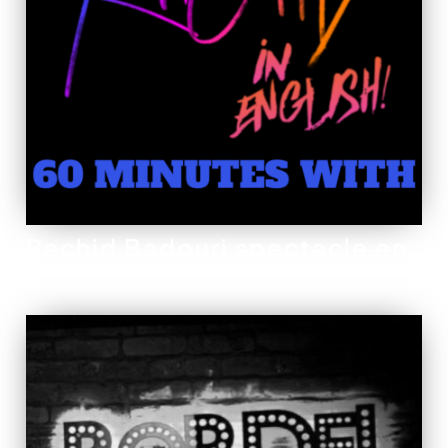
Rachid Badouri spectacle en
anglais