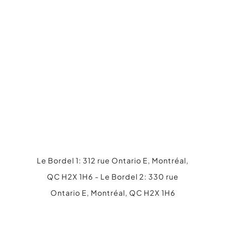
Ce site est protégé par reCAPTCHA et les
Règles de confidentialité
et les
Conditions d'utilisation
de Google
s'appliquent.
Le Bordel 1: 312 rue Ontario E, Montréal,
QC H2X 1H6 - Le Bordel 2: 330 rue
Ontario E, Montréal, QC H2X 1H6
514 845-4316
info@lebordel.ca