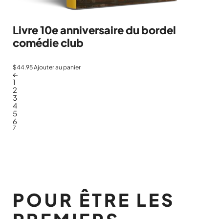
Livre 10e anniversaire du bordel
comédie club
$
44.95
Ajouter au panier
←
1
2
3
4
5
6
7
POUR ÊTRE LES