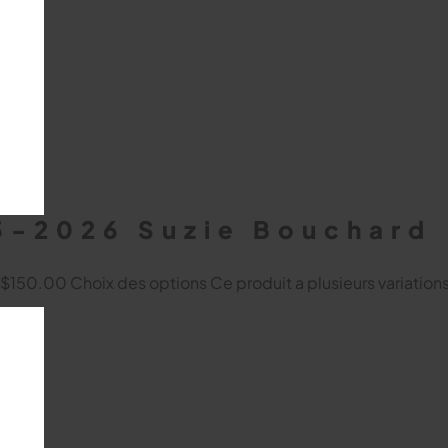
15-2026 Suzie Bouchard
à $150.00
Choix des options
Ce produit a plusieurs variation