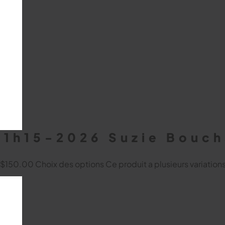
21h15-2026 Suzie Bouc
à $150.00
Choix des options
Ce produit a plusieurs variation