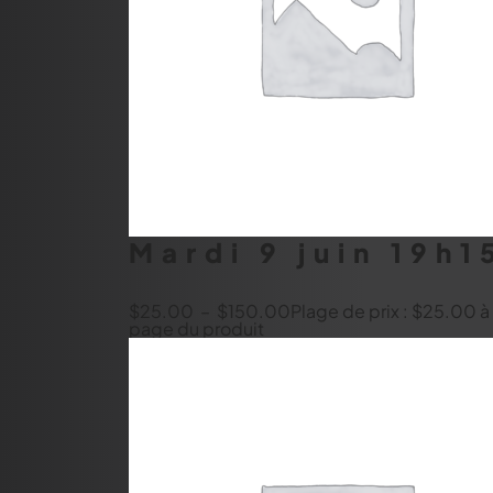
Mardi 9 juin 19h
$
25.00
–
$
150.00
Plage de prix : $25.00 
page du produit