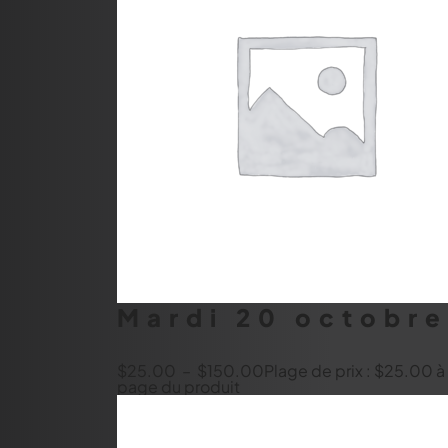
Mardi 20 octobr
$
25.00
–
$
150.00
Plage de prix : $25.00 
page du produit