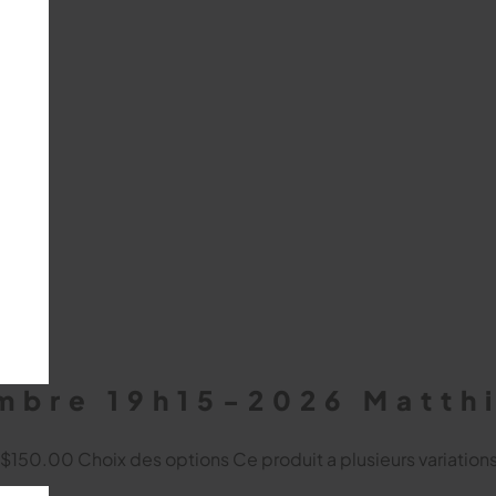
embre 19h15-2026 Matth
à $150.00
Choix des options
Ce produit a plusieurs variation