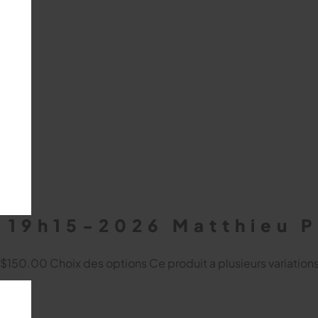
e 19h15-2026 Matthieu 
à $150.00
Choix des options
Ce produit a plusieurs variation