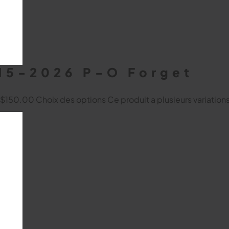
h15-2026 P-O Forget
à $150.00
Choix des options
Ce produit a plusieurs variation