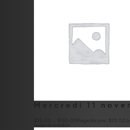
Mercredi 11 nov
$
25.00
–
$
150.00
Plage de prix : $25.00 
page du produit