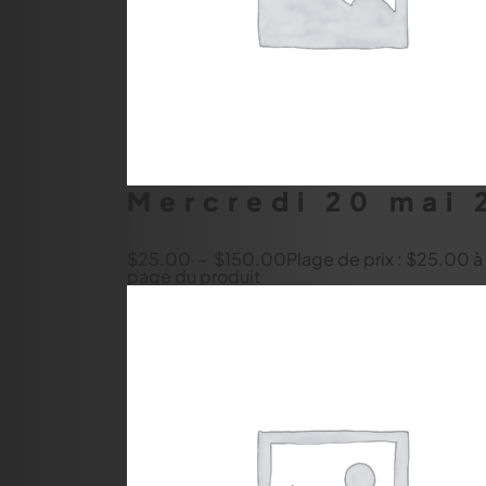
Mercredi 20 mai 
$
25.00
–
$
150.00
Plage de prix : $25.00 
page du produit