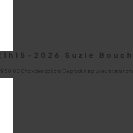
21h15-2026 Suzie Bouc
à $150.00
Choix des options
Ce produit a plusieurs variation