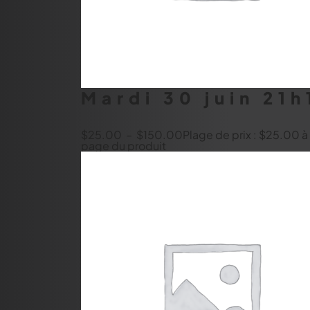
Mardi 30 juin 21
$
25.00
–
$
150.00
Plage de prix : $25.00 
page du produit