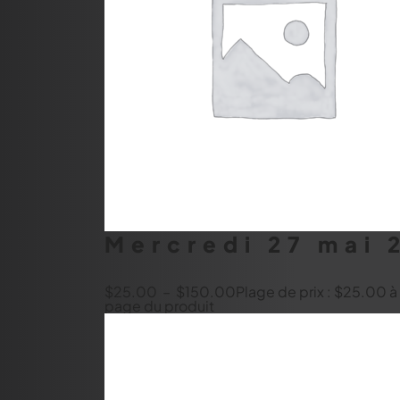
Mercredi 27 mai 
$
25.00
–
$
150.00
Plage de prix : $25.00 
page du produit