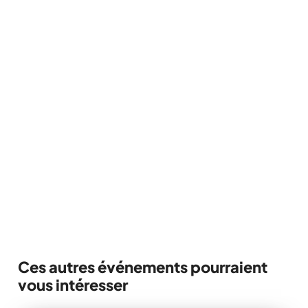
UN SOUPER AVANT LE
SPECTACLE?
RÉSERVEZ VOTRE PLACE DÈS MAINTENANT AU
PUB QUARTIER LATIN.
RÉSERVER EN LIGNE
514 845-3301
Ces autres événements pourraient
vous intéresser