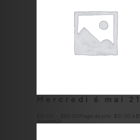
Mercredi 6 mai 2
$
15.00
–
$
90.00
Plage de prix : $15.00 à
du produit