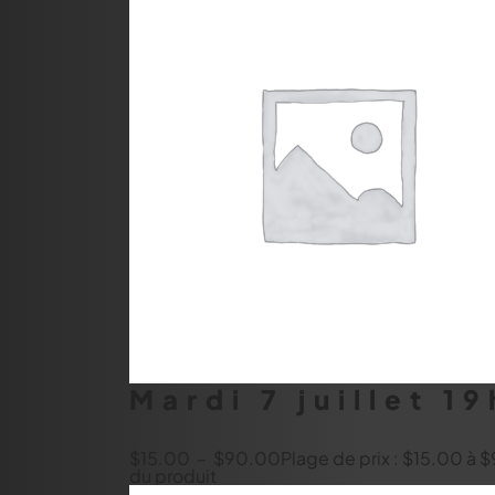
Mardi 7 juillet 
$
15.00
–
$
90.00
Plage de prix : $15.00 à
du produit