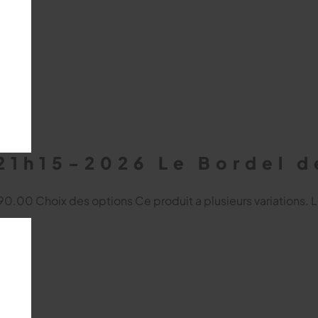
 21h15-2026 Le Bordel d
 $90.00
Choix des options
Ce produit a plusieurs variations. 