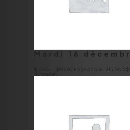
Mardi 16 décembr
$
15.00
–
$
90.00
Plage de prix : $15.00 à
du produit