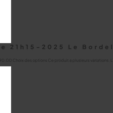
e 21h15-2025 Le Bordel
 $90.00
Choix des options
Ce produit a plusieurs variations. 