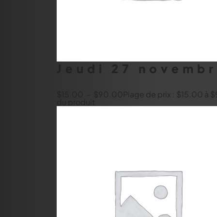
Jeudi 27 novemb
$
15.00
–
$
90.00
Plage de prix : $15.00 à
du produit