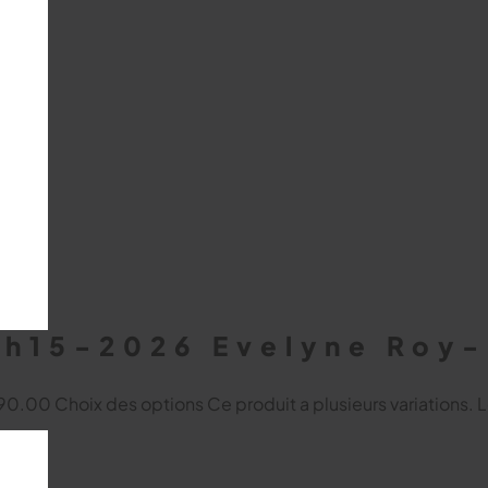
1h15-2026 Evelyne Roy
 $90.00
Choix des options
Ce produit a plusieurs variations. 