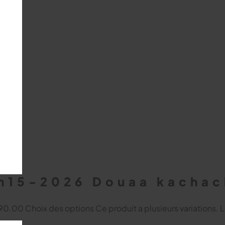
19h15-2026 Douaa kacha
 $90.00
Choix des options
Ce produit a plusieurs variations. 