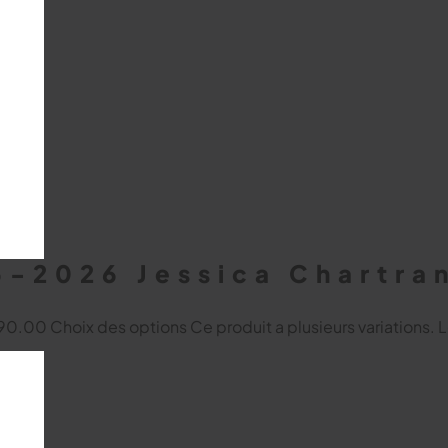
15-2026 Jessica Chartra
 $90.00
Choix des options
Ce produit a plusieurs variations. 