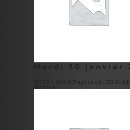
Mardi 20 janvier
$
15.00
–
$
90.00
Plage de prix : $15.00 à
du produit