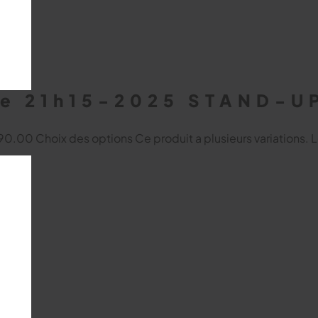
re 21h15-2025 STAND-U
 $90.00
Choix des options
Ce produit a plusieurs variations. 