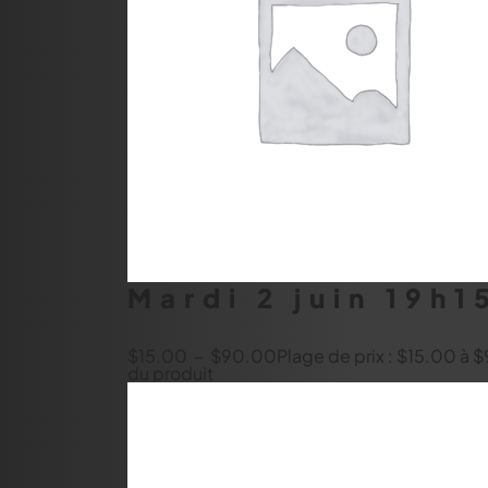
Mardi 2 juin 19h
$
15.00
–
$
90.00
Plage de prix : $15.00 à
du produit